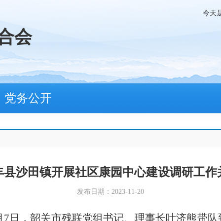
今天
合会
党务公开
丰县沙田镇开展社区康园中心建设调研工作
发布日期：2023-11-20
月
7
日，
韶关
市残联
党组书记、
理事长叶济熊带队